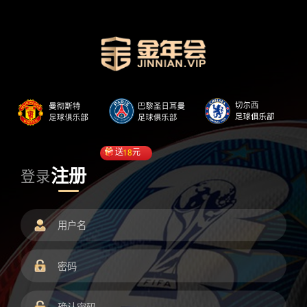
送
18
元
注册
登录